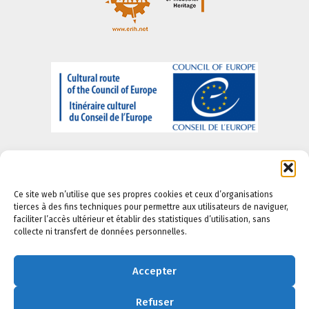
Ce site web n’utilise que ses propres cookies et ceux d’organisations
tierces à des fins techniques pour permettre aux utilisateurs de naviguer,
faciliter l’accès ultérieur et établir des statistiques d’utilisation, sans
A propos de nous
-
Informations juridiques
-
Politique
collecte ni transfert de données personnelles.
de confidentialité
-
Politique en matière de cookies
-
Politique daccessibilite
Accepter
Refuser