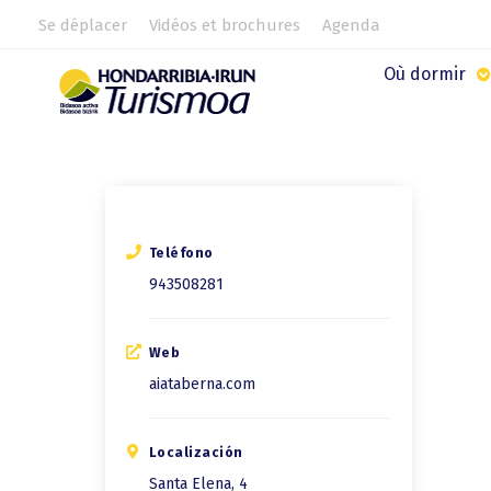
Se déplacer
Vidéos et brochures
Agenda
Où dormir
Teléfono
943508281
Web
aiataberna.com
Localización
Santa Elena, 4