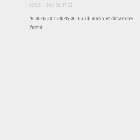
(00.34) 943 02 07 32
10:00-13:30 15:30-19:00; Lundi matin et dimanche
fermé.