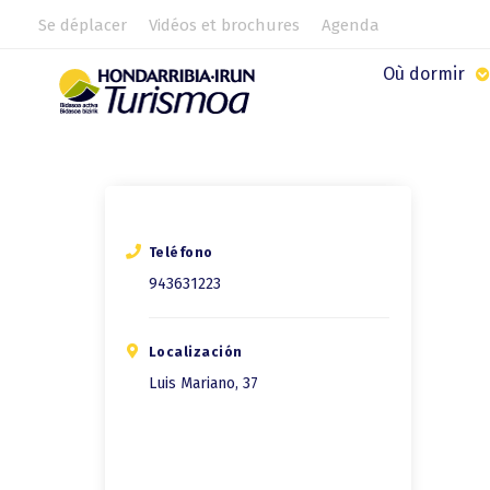
Se déplacer
Vidéos et brochures
Agenda
Où dormir
Teléfono
943631223
Localización
Luis Mariano, 37