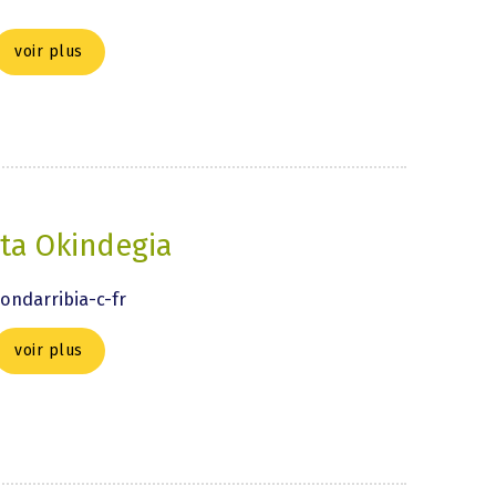
voir plus
ta Okindegia
ondarribia-c-fr
voir plus