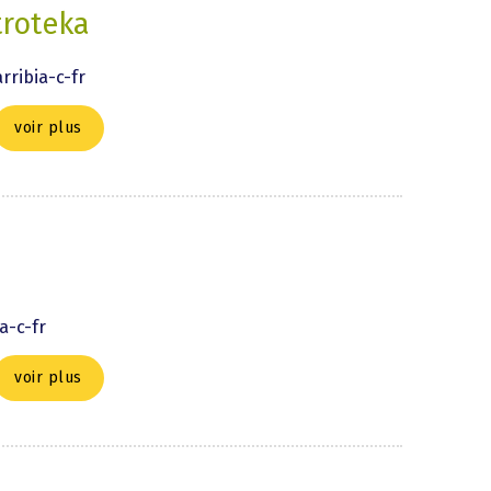
troteka
ribia-c-fr
voir plus
a-c-fr
voir plus