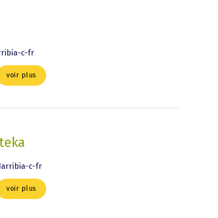
ibia-c-fr
voir plus
teka
rribia-c-fr
voir plus