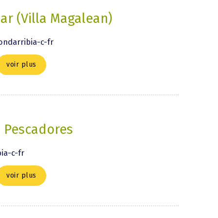
ar (Villa Magalean)
ondarribia-c-fr
voir plus
 Pescadores
ia-c-fr
voir plus