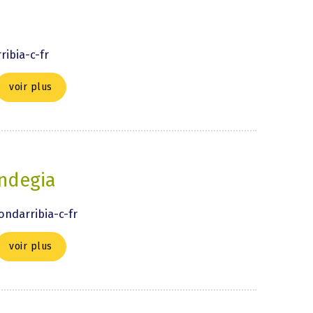
ibia-c-fr
voir plus
indegia
ondarribia-c-fr
voir plus