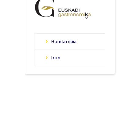
Hondarribia
Irun