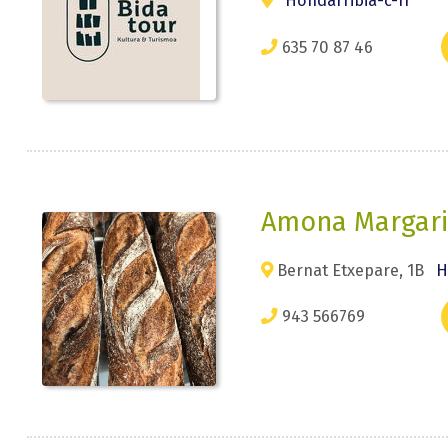
Hondarribia-c-fr
635 70 87 46
Amona Margari
Bernat Etxepare, 1B
H
943 566769