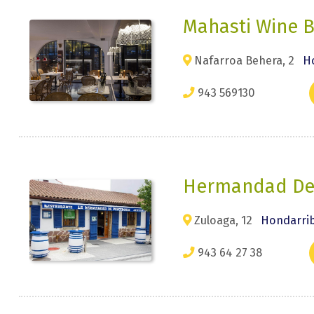
Mahasti Wine B
Nafarroa Behera, 2
H
943 569130
Hermandad De
Zuloaga, 12
Hondarrib
943 64 27 38