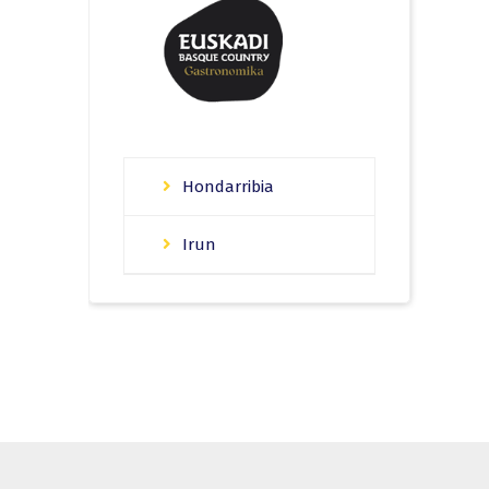
Hondarribia
Irun