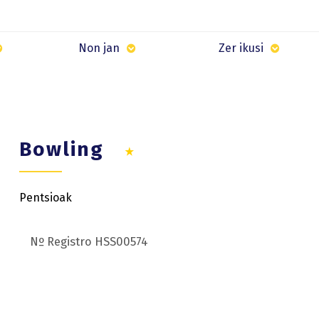
Non jan
Zer ikusi
Bowling
Pentsioak
Nº Registro HSS00574