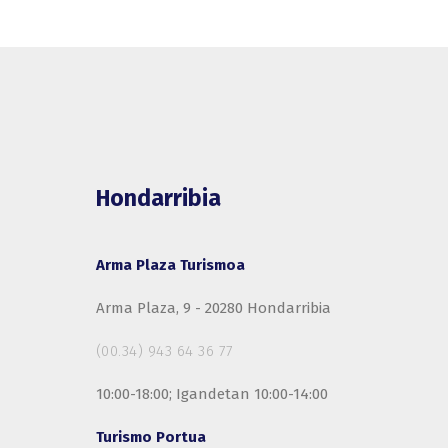
Hondarribia
Arma Plaza Turismoa
Arma Plaza, 9 - 20280 Hondarribia
(00.34) 943 64 36 77
10:00-18:00; Igandetan 10:00-14:00
Turismo Portua