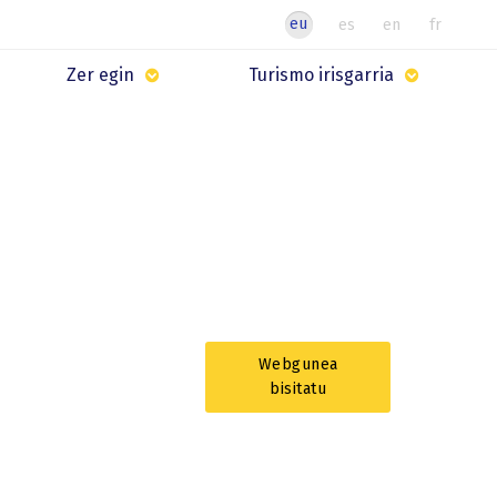
eu
es
en
fr
Zer egin
Turismo irisgarria
Webgunea
bisitatu