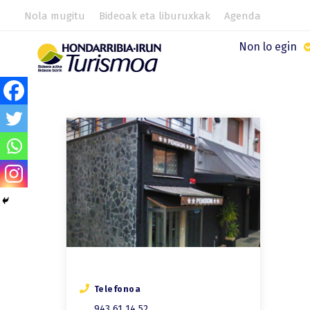
Nola mugitu
Bideoak eta liburuxkak
Agenda
Non lo egin
Telefonoa
943 61 14 52