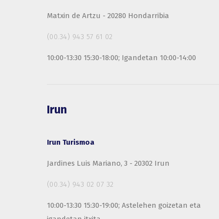
Matxin de Artzu - 20280 Hondarribia
(00.34) 943 57 61 02
10:00-13:30 15:30-18:00; Igandetan 10:00-14:00
Irun
Irun Turismoa
Jardines Luis Mariano, 3 - 20302 Irun
(00.34) 943 02 07 32
10:00-13:30 15:30-19:00; Astelehen goizetan eta
igandetan itxita.