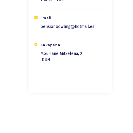
Email
pensionbowling@hotmail.es
Kokapena
Mourlane Mitxelena, 2
IRUN