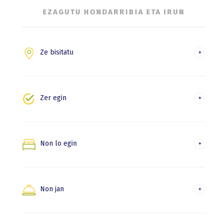
EZAGUTU HONDARRIBIA ETA IRUN
Ze bisitatu
Hondarribia
Irun
Zer egin
Natura eta mendi ibilaldiak
Hondartza, ibaia eta itsas kirolak
Non lo egin
Hondarribia
Esperientziak eta aisia
Irun
Non jan
Non jan Hondarribian