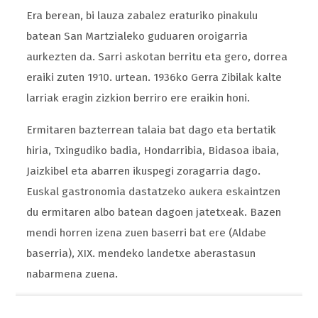
Era berean, bi lauza zabalez eraturiko pinakulu
batean San Martzialeko guduaren oroigarria
aurkezten da. Sarri askotan berritu eta gero, dorrea
eraiki zuten 1910. urtean. 1936ko Gerra Zibilak kalte
larriak eragin zizkion berriro ere eraikin honi.
Ermitaren bazterrean talaia bat dago eta bertatik
hiria, Txingudiko badia, Hondarribia, Bidasoa ibaia,
Jaizkibel eta abarren ikuspegi zoragarria dago.
Euskal gastronomia dastatzeko aukera eskaintzen
du ermitaren albo batean dagoen jatetxeak. Bazen
mendi horren izena zuen baserri bat ere (Aldabe
baserria), XIX. mendeko landetxe aberastasun
nabarmena zuena.