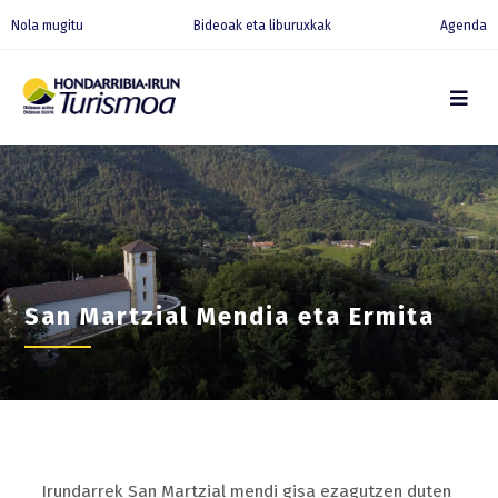
Nola mugitu
Bideoak eta liburuxkak
Agenda
San Martzial Mendia eta Ermita
Irundarrek San Martzial mendi gisa ezagutzen duten