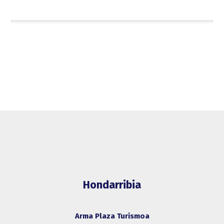
Non jan Irunen
Euskadi Gastronomika
Esperientzi Gastronomikoak
Hondarribia
Arma Plaza Turismoa