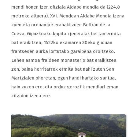
mendi honen izen ofiziala Aldabe mendia da (224,8
metroko altuera). XVI. Mendean Aldabe Mendia izena
zuen eta orduantxe erabaki zuen Beltrán de la
Cueva, Gipuzkoako kapitan jeneralak bertan ermita
bat eraikitzea, 1522ko ekainaren 30eko guduan
frantsesen aurka lortutako garaipena oroitzeko.
Lehen asmoa fraideen monasterio bat eraikitzea
zen, baina herritarrek ermita bat nahi zuten San
Martzialen ohoretan, egun handi hartako santua,
hain zuzen ere, eta orduz geroztik mendiari eman
zitzaion izena ere.