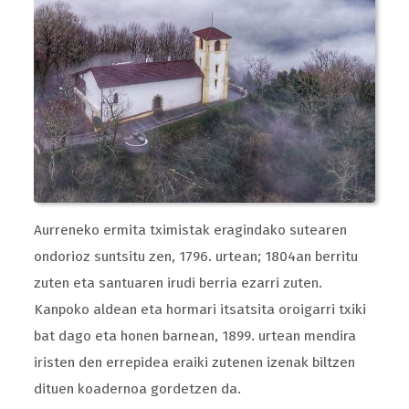
Aurreneko ermita tximistak eragindako sutearen
ondorioz suntsitu zen, 1796. urtean; 1804an berritu
zuten eta santuaren irudi berria ezarri zuten.
Kanpoko aldean eta hormari itsatsita oroigarri txiki
bat dago eta honen barnean, 1899. urtean mendira
iristen den errepidea eraiki zutenen izenak biltzen
dituen koadernoa gordetzen da.