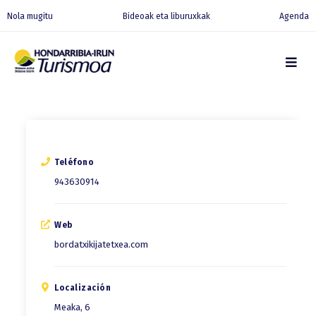
Nola mugitu
Bideoak eta liburuxkak
Agenda
Teléfono
943630914
Web
bordatxikijatetxea.com
Localización
Meaka, 6