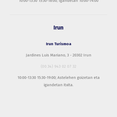
10:00-13:30 15:30-18:00; Igandetan 10:00-14:00
Irun
Irun Turismoa
Jardines Luis Mariano, 3 - 20302 Irun
(00.34) 943 02 07 32
10:00-13:30 15:30-19:00; Astelehen goizetan eta
igandetan itxita.