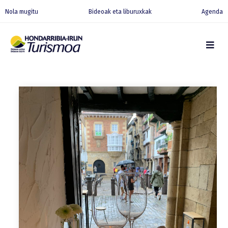
Nola mugitu
Bideoak eta liburuxkak
Agenda