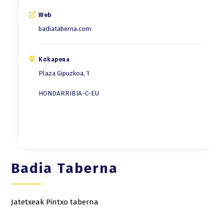
Web
badiataberna.com
Kokapena
Plaza Gipuzkoa, 1
HONDARRIBIA-C-EU
Badia Taberna
Jatetxeak
Pintxo taberna