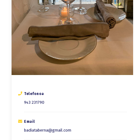
Telefonoa
943 231790
Email
badiataberna@gmail.com