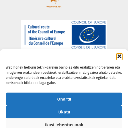
Web honek helburu teknikoarekin baino ez ditu erabiltzen norberaren eta
hirugarren erakundeen cookieak, erabiltzaileen nabigazioa ahalbidetzeko,
ondorengo sarbideak errazteko eta erabilera-estatistikak egiteko, datu
pertsonalik bildu edo laga gabe.
Nortzuk gara
-
Lege Informazioa
-
Pribatasun ataria
-
Cookie Politika
-
Irisgarritasun politika
Onartu
Ukatu
Ikusi lehentasunak