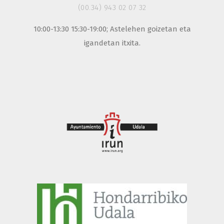
(00.34) 943 02 07 32
10:00-13:30 15:30-19:00; Astelehen goizetan eta
igandetan itxita.