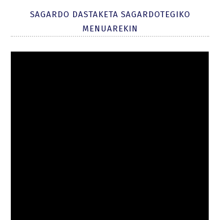
SAGARDO DASTAKETA SAGARDOTEGIKO
MENUAREKIN