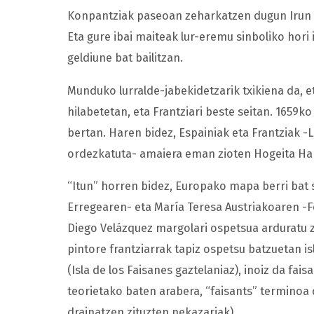
Konpantziak paseoan zeharkatzen dugun Irun 
Eta gure ibai maiteak lur-eremu sinboliko hori
geldiune bat bailitzan.
Munduko lurralde-jabekidetzarik txikiena da, et
hilabetetan, eta Frantziari beste seitan. 1659k
bertan. Haren bidez, Espainiak eta Frantziak 
ordezkatuta- amaiera eman zioten Hogeita Ham
“Itun” horren bidez, Europako mapa berri bat s
Erregearen- eta María Teresa Austriakoaren -Fe
Diego Velázquez margolari ospetsua arduratu z
pintore frantziarrak tapiz ospetsu batzuetan i
(Isla de los Faisanes gaztelaniaz), inoiz da fai
teorietako baten arabera, “faisants” terminoa d
drainatzen zituzten nekazariak).