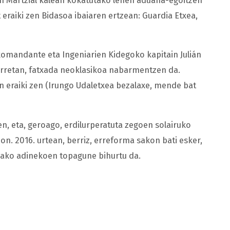
n Martzial kalean kokatutako lehen aduana-egoitzen
raiki zen Bidasoa ibaiaren ertzean: Guardia Etxea,
 komandante eta Ingeniarien Kidegoko kapitain Julián
horretan, fatxada neoklasikoa nabarmentzen da.
n eraiki zen (Irungo Udaletxea bezalaxe, mende bat
en, eta, geroago, erdilurperatuta zegoen solairuko
ion. 2016. urtean, berriz, erreforma sakon bati esker,
biako adinekoen topagune bihurtu da.