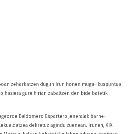
seoan zeharkatzen dugun Irun honen muga-ikuspuntua
o hasiera gure hirian zabaltzen den bide batetik
erregeorde Baldomero Espartero jeneralak barne-
lekualdatzea dekretuz agindu zuenean. Irunen, XIX.