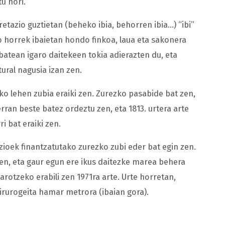
u hori.
etazio guztietan (beheko ibia, behorren ibia…) “ibi”
 horrek ibaietan hondo finkoa, laua eta sakonera
n batean igaro daitekeen tokia adierazten du, eta
ral nagusia izan zen.
ko lehen zubia eraiki zen. Zurezko pasabide bat zen,
ran beste batez ordeztu zen, eta 1813. urtera arte
i bat eraiki zen.
zioek finantzatutako zurezko zubi eder bat egin zen.
ren, eta gaur egun ere ikus daitezke marea behera
rotzeko erabili zen 1971ra arte. Urte horretan,
irurogeita hamar metrora (ibaian gora).