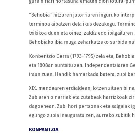
gure hiriari nortasuna ematen dion lotura-punt
“Behobia” hitzaren jatorriaren inguruko interpr
terminoa aipatzen dela ikus dezakegu. Termino
txikikoa duen eta oinez, zaldiz edo ibilgailure
Behobiako ibia muga zeharkatzeko sarbide natu
Konbentzio Gerra (1793-1795) zela eta, Behobia
eta 1808an suntsitu zen. Independentziaren Ger
iraun zuen. Handik hamarkada batera, zubi berr
XIX. mendearen erdialdean, lotzen zituen bi na
Zubiaren oinarriak eta zutabeak harrizkoak zi
dagoenean. Zubi hori pertsonak eta salgaiak iga
egungo zubia inauguratu zen, aurreko zubitik h
KONPANTZIA