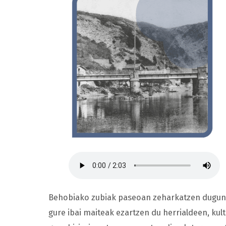
Behobiako zubiak paseoan zeharkatzen dugun 
gure ibai maiteak ezartzen du herrialdeen, ku