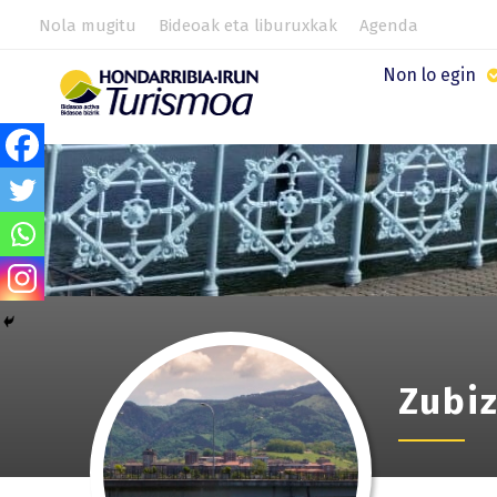
Nola mugitu
Bideoak eta liburuxkak
Agenda
Non lo egin
Zubi