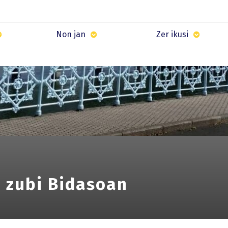
Non jan
Zer ikusi
z zubi Bidasoan