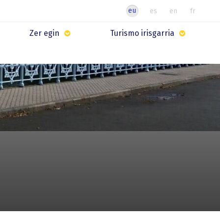
eu
es
en
fr
Zer egin
Turismo irisgarria