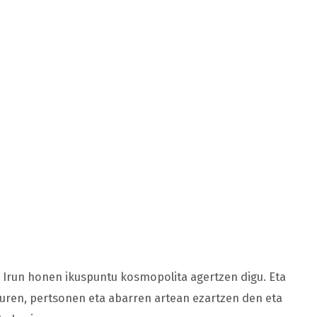
Irun honen ikuspuntu kosmopolita agertzen digu. Eta
lturen, pertsonen eta abarren artean ezartzen den eta