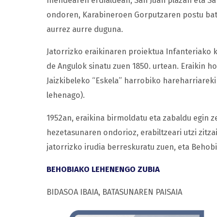
mendearen erdialdean, San Juan plazan eta Sa
ondoren, Karabineroen Gorputzaren postu bat e
aurrez aurre duguna.
Jatorrizko eraikinaren proiektua Infanteriako
de Angulok sinatu zuen 1850. urtean. Eraikin 
Jaizkibeleko “Eskela” harrobiko hareharriareki
lehenago).
1952an, eraikina birmoldatu eta zabaldu egin z
hezetasunaren ondorioz, erabiltzeari utzi zitza
jatorrizko irudia berreskuratu zuen, eta Beho
BEHOBIAKO LEHENENGO ZUBIA
BIDASOA IBAIA, BATASUNAREN PAISAIA