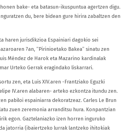
honen bake- eta batasun-ikuspuntua agertzen digu.
 inguratzen du, bere bidean gure hirira zabaltzen den
a haren jurisdikzioa Espainiari dagokio sei
o azaroaren 7an, “Pirinioetako Bakea” sinatu zen
-Luis Méndez de Harok eta Mazarino kardinalak
ar Urteko Gerrak eragindako liskarrari.
ortu zen, eta Luis XIV.aren -Frantziako Eguzki
lipe IV.aren alabaren- arteko ezkontza itundu zen.
en pabiloi espainiarra dekoratzeaz. Carles Le Brun
slatu zuen zeremonia arranditsu hura. Konpantzian
sairik egon. Gaztelaniazko izen horren inguruko
a jatorria (ibaiertzeko lurrak lantzeko ihitokiak