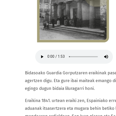
Bidasoako Guardia Gorputzaren eraikinak pa
agertzen digu. Eta gure ibai maiteak emango di
egingo dugun bidaia liluragarri honi.
Eraikina 1841. urtean eraiki zen, Espainiako 
aduanak itsasertzera eta mugara behin betiko 