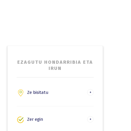
EZAGUTU HONDARRIBIA ETA
IRUN
Ze bisitatu
Hondarribia
Irun
Zer egin
Natura eta mendi