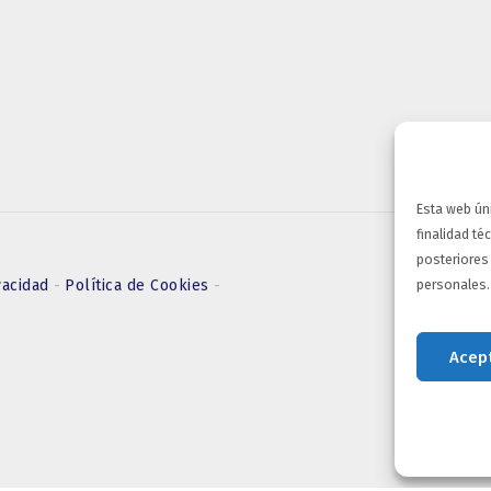
Esta web ún
finalidad té
posteriores
personales
vacidad
-
Política de Cookies
-
Acep