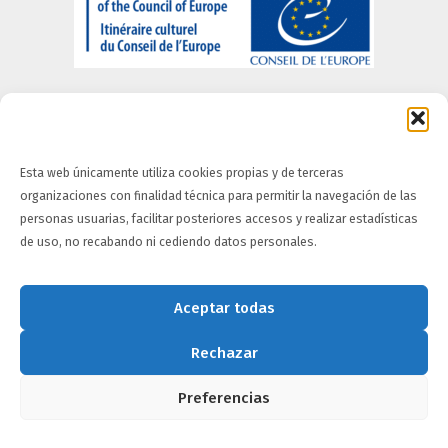
Esta web únicamente utiliza cookies propias y de terceras
organizaciones con finalidad técnica para permitir la navegación de las
Quiénes somos
-
Información Legal
-
Portal de
personas usuarias, facilitar posteriores accesos y realizar estadísticas
Privacidad
-
Política de Cookies
-
Política de
de uso, no recabando ni cediendo datos personales.
accesibilidad
Aceptar todas
Rechazar
Preferencias